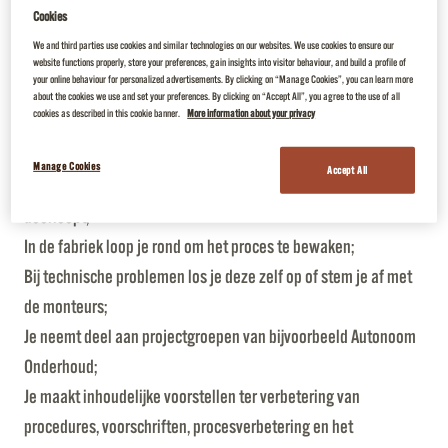
productievoortgang van onze koffiefabriek. Je houdt je aan de
Cookies
geldende veiligheids-, technische, kwaliteits- en
We and third parties use cookies and similar technologies on our websites. We use cookies to ensure our
hygiënevoorschriften/procedures en neemt daarin je
website functions properly, store your preferences, gain insights into visitor behaviour, and build a profile of
your online behaviour for personalized advertisements. By clicking on “Manage Cookies”, you can learn more
verantwoordelijkheid. Uiteraard in een kundig team met een
about the cookies we use and set your preferences. By clicking on “Accept All”, you agree to the use of all
cookies as described in this cookie banner.
More information about your privacy
goede werksfeer.
Je overige verantwoordelijkheden als Procesoperator:
Manage Cookies
Accept All
Vanuit de controlekamer zorg je ervoor dat de productie
doorloopt;
In de fabriek loop je rond om het proces te bewaken;
Bij technische problemen los je deze zelf op of stem je af met
de monteurs;
Je neemt deel aan projectgroepen van bijvoorbeeld Autonoom
Onderhoud;
Je maakt inhoudelijke voorstellen ter verbetering van
procedures, voorschriften, procesverbetering en het