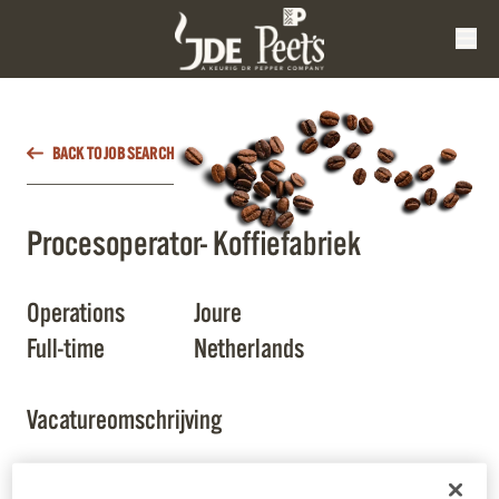
BACK TO JOB SEARCH
Procesoperator- Koffiefabriek
Operations
Joure
Full-time
Netherlands
Vacatureomschrijving
Als Procesoperator ben je verantwoordelijk voor de dagelijkse